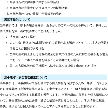
当事務所の法律業務に関する広報活動
当事務所の弁護士およびスタッフの採用活動
当事務所からのご挨拶、年賀状等の発送
第三者提供について
当事務所では、以下の場合を除き、あらかじめご本人の同意を得ないで、取得した
個人情報を第三者に提供することはありません。
法令等に基づく場合
人の生命･身体または財産のために必要がある場合であって、ご本人の同意
得ることが困難である場合
公衆衛生の向上または児童の健全な育成の推進のために特に必要がある場合
であって、ご本人の同意を得ることが困難である場合
国、地方団体等の公的機関から法令に基づき提供を求められた場合
法令遵守・安全管理措置について
当事務所は、当事務所が取得し利用する個人情報を保護するため、弁護士に課せら
れた守秘義務（弁護士法第２３条）を遵守するとともに、個人情報保護に関する法
令およびその他関連する規範等を遵守します。 当事務所は、取得した個人情報につ
いて、安全管理のために必要・適切な措置を講じることにより、個人情報の漏洩、
紛失、毀損または個人情報への不正なアクセスを防止することに努めます。